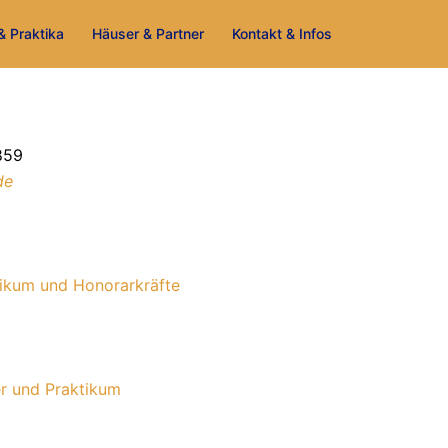
& Praktika
Häuser & Partner
Kontakt & Infos
859
de
ikum und Honorarkräfte
r und Praktikum