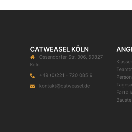
CATWEASEL KÖLN
ANG
Ossendorfer Str. 306, 50827
Klasse
Köln
Teamtr
+49 (0)221 - 720 085 9
Persön
Tagesa
kontakt@catweasel.de
Fortbi
Bauste