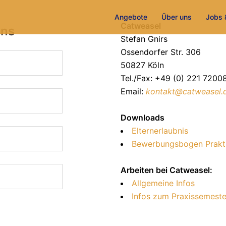
Angebote
Über uns
Jobs 
Catweasel
uns
Stefan Gnirs
Ossendorfer Str. 306
50827 Köln
Tel./Fax: +49 (0) 221 7200
Email:
kontakt@catweasel.
Downloads
Elternerlaubnis
Bewerbungsbogen Prakt
Arbeiten bei Catweasel:
Allgemeine Infos
Infos zum Praxissemeste