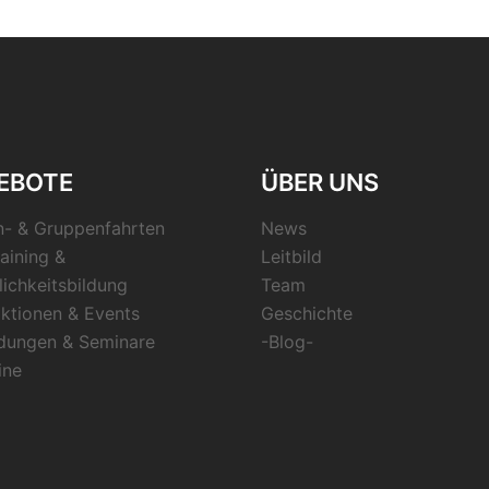
EBOTE
ÜBER UNS
n- & Gruppenfahrten
News
aining &
Leitbild
lichkeitsbildung
Team
ktionen & Events
Geschichte
ldungen & Seminare
-Blog-
ine