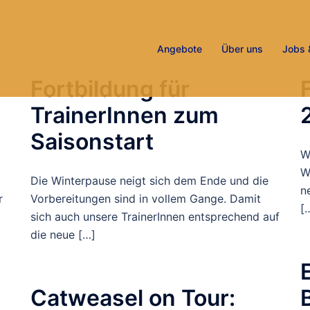
Angebote
Über uns
Jobs 
Fortbildung für
TrainerInnen zum
Saisonstart
W
W
Die Winterpause neigt sich dem Ende und die
n
r
Vorbereitungen sind in vollem Gange. Damit
[
sich auch unsere TrainerInnen entsprechend auf
die neue […]
Catweasel on Tour: