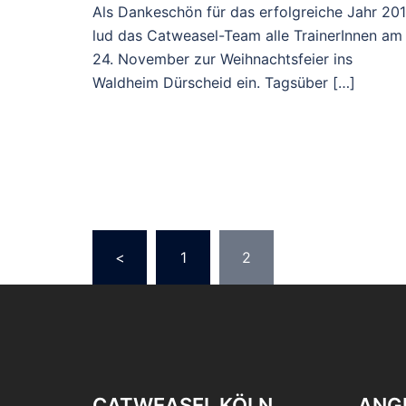
Als Dankeschön für das erfolgreiche Jahr 20
lud das Catweasel-Team alle TrainerInnen am
24. November zur Weihnachtsfeier ins
Waldheim Dürscheid ein. Tagsüber […]
Seitennummerie
<
1
2
der
Beiträge
CATWEASEL KÖLN
ANG