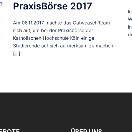
PraxisBörse 2017
17
I
W
Am 06.11.2017 machte das Catweasel-Team
I
sich auf, um bei der Praxisbörse der
d
Katholischen Hochschule Köln einige
Studierende auf sich aufmerksam zu machen.
[…]
rung
EBOTE
ÜBER UNS