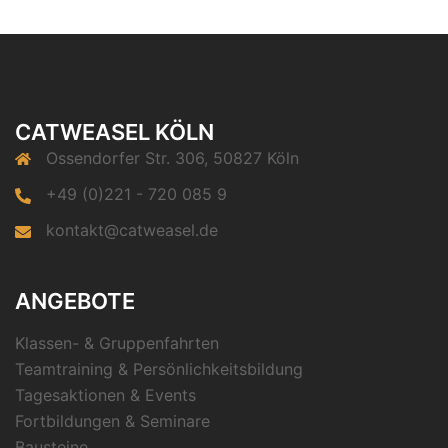
CATWEASEL KÖLN
Ossendorfer Str. 306, 50827 Köln
+49 (0)221 - 720 085 9
kontakt@catweasel.de
ANGEBOTE
Klassen- & Gruppenfahrten
Teamtraining & Persönlichkeitsbildung
Tagesaktionen & Events
Fortbildungen & Seminare
Bausteine