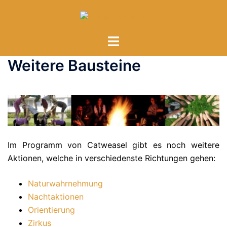
Zum
Inhalt
springen
Menü
umschalten
Weitere Bausteine
Im Programm von Catweasel gibt es noch weitere
Aktionen, welche in verschiedenste Richtungen gehen:
Naturwahrnehmung
Nachtaktionen
Orientierung
Zirkus