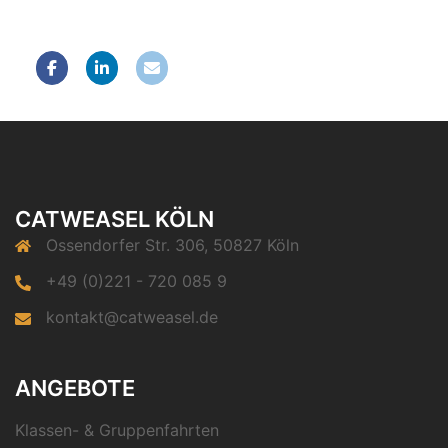
CATWEASEL KÖLN
Ossendorfer Str. 306, 50827 Köln
+49 (0)221 - 720 085 9
kontakt@catweasel.de
ANGEBOTE
Klassen- & Gruppenfahrten