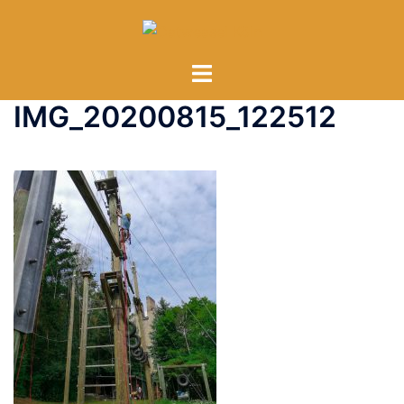
Zum
Inhalt
springen
Menü
umschalten
IMG_20200815_122512