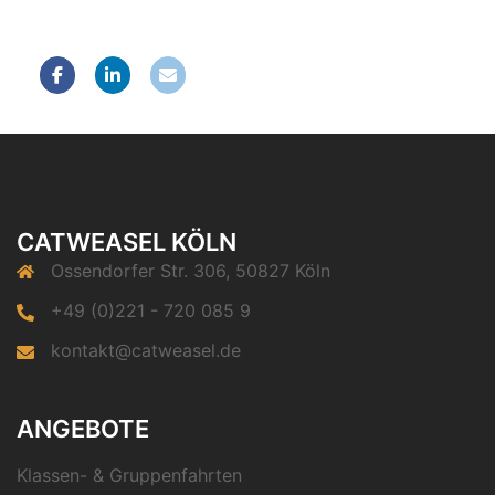
CATWEASEL KÖLN
Ossendorfer Str. 306, 50827 Köln
+49 (0)221 - 720 085 9
kontakt@catweasel.de
ANGEBOTE
Klassen- & Gruppenfahrten