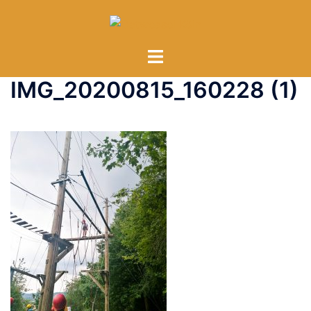
Zum
Inhalt
springen
Menü
umschalten
IMG_20200815_160228 (1)