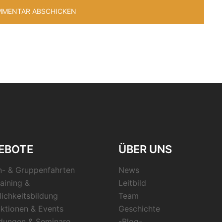
EBOTE
ÜBER UNS
n- & Gruppenfahrten
News
aining &
Leitbild
lichkeitsbildung
Team
ktionen & Events
Geschichte
ldungen & Seminare
-Blog-