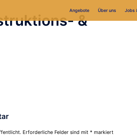
Angebote
Über uns
Jobs 
truktions- &
tar
fentlicht.
Erforderliche Felder sind mit
*
markiert