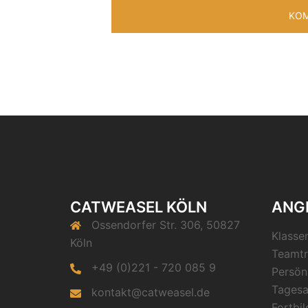
CATWEASEL KÖLN
ANG
Ossendorfer Str. 306, 50827
Klasse
Köln
Teamtr
+49 (0)221 - 720 085 9
Persön
Tagesa
kontakt@catweasel.de
Fortbi