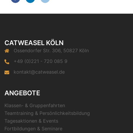
CATWEASEL KÖLN
Ossendorfer Str. 306, 50827 Köln
+49 (0)221 - 720 085 9
kontakt@catweasel.de
ANGEBOTE
Klassen- & Gruppenfahrten
Teamtraining & Persönlichkeitsbildung
Tagesaktionen & Events
Fortbildungen & Seminare